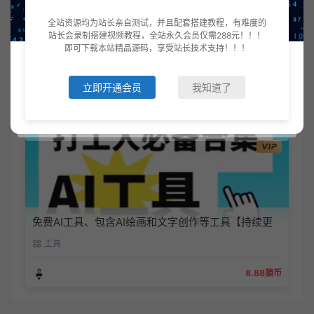
全站资源均为站长亲自测试，并且配套搭建教程，有难度的
站长会录制搭建视频教程，全站永久会员仅需288元！！！
即可下载本站精品源码，享受站长技术支持！！！
360行学习类app应用大全、做菜、驾考、题库、外
语、古书等等【持续更新】
工具
立即开通会员
我知道了
8.88猿币
免费AI工具、包含AI绘画和文字创作等工具【持续更
新】
工具
8.88猿币