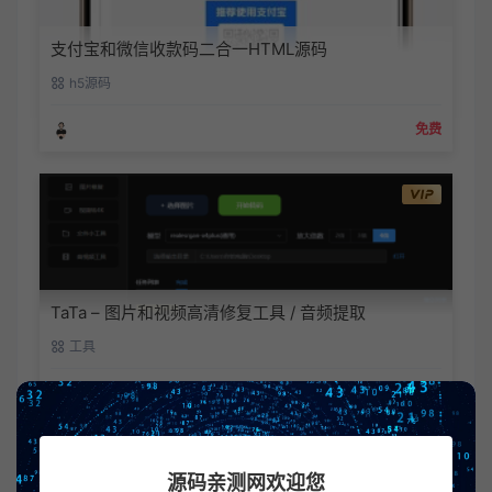
支付宝和微信收款码二合一HTML源码
h5源码
免费
TaTa – 图片和视频高清修复工具 / 音频提取
工具
8.88猿币
源码亲测网欢迎您