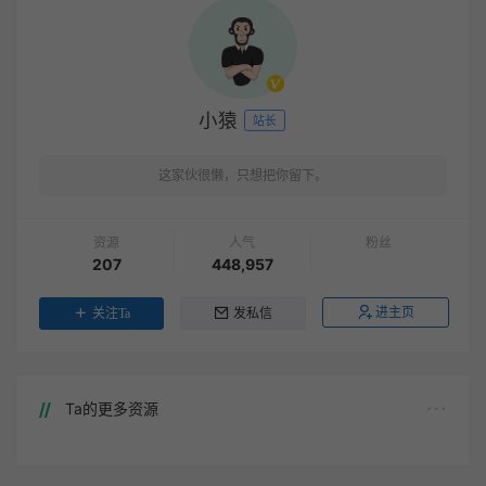
小猿
站长
这家伙很懒，只想把你留下。
资源
人气
粉丝
207
448,957
进主页
关注Ta
发私信
Ta的更多资源