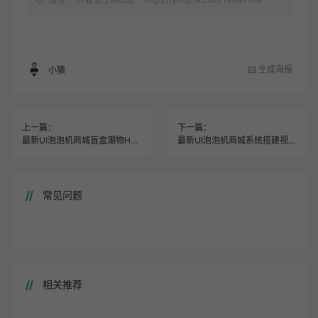
生成海报
小猿
上一篇：
下一篇：
最新UI泡泡机商城盲盒潮物H5源码 - Vue引擎+多端登录+易支付
最新UI泡泡机商城系统搭建视频教程
常见问题
相关推荐