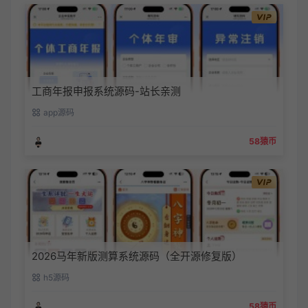
工商年报申报系统源码-站长亲测
app源码
58猿币
2026马年新版测算系统源码（全开源修复版）
h5源码
58猿币