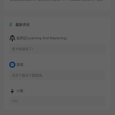
头账务系统
最新评论
临界区|Learning And Mastering：
老大链接挂了！
皇城：
点击下载没下载链接。
小猿：
1111