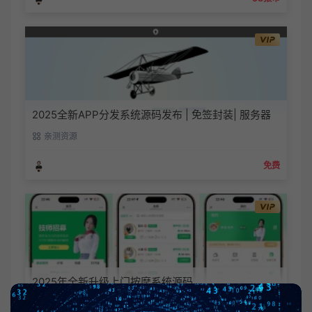
2025全新APP分发系统源码发布 | 免签封装| 服务器
直签 |
亲测资源
免费
2025年全新升级上门按摩系统源码
h5源码