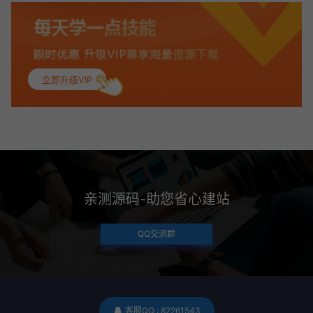
立即升级VIP
亲测源码-助您省心建站
QQ交流群
客服QQ : 82261543