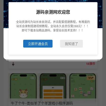
128猿币
源码亲测网欢迎您
全站资源均为站长亲自测试，并且配套搭建教程，有难度的
站长会录制搭建视频教程，全站永久会员仅需288元！！！
即可下载本站精品源码，享受站长技术支持！！！
立即开通会员
我知道了
简洁高效的网站流量统计系统源码 – 支持实时监控与
数据对比
亲测资源
18猿币
牛了个牛-类似羊了个羊游戏小程序源码