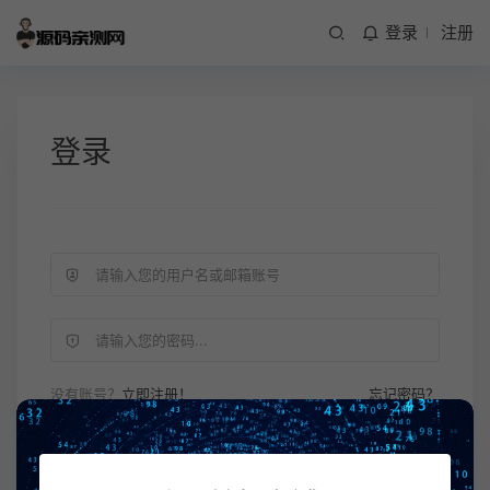
登录
注册
登录
没有账号？
立即注册！
忘记密码？
立即登录