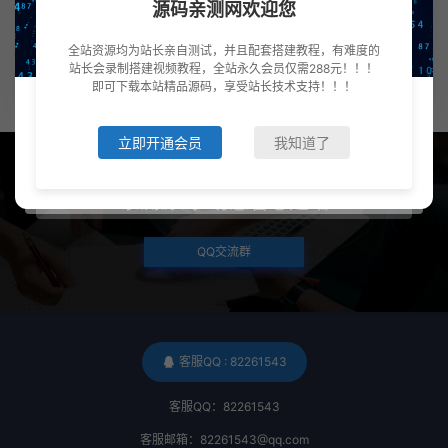
源码亲测网欢迎您
社交账号登录
QQ
全站资源均为站长亲自测试，并且配套搭建教程，有难度的
站长会录制搭建视频教程，全站永久会员仅需288元！！！
即可下载本站精品源码，享受站长技术支持！！！
立即开通会员
我知道了
亲测源码-助您省心建站
QQ交流群
客服QQ : 82261543
客服QQ：82261543
客服邮箱：82261543@qq.com