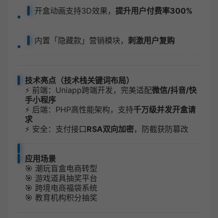
开盒动画支持3D效果，
提升用户付费率300%
内置「隐藏款」营销模块，
刺激用户复购
技术亮点（技术栈关键词布局）
⚡ 前端：Uniapp跨端开发，完美适配
微信/抖音/快
手小程序
⚡ 后端：PHP高性能架构，支持
千万级并发开盒请
求
⚡ 安全：支付接口
RSA双向加密
，防截获防篡改
应用场景
🎯 潮玩盲盒电商转型
🎯 游戏道具抽奖平台
🎯 跨境电商福袋系统
🎯 教育机构积分抽奖