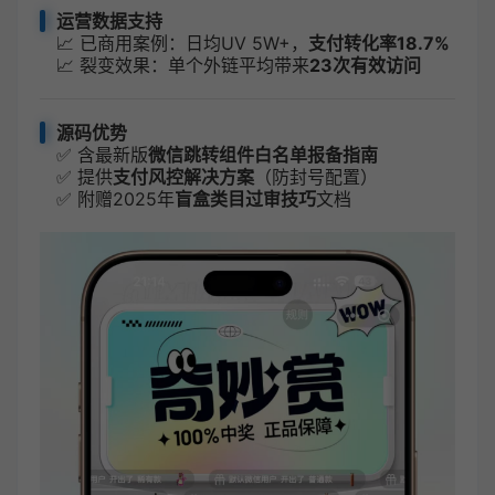
运营数据支持
📈 已商用案例：日均UV 5W+，
支付转化率18.7%
📈 裂变效果：单个外链平均带来
23次有效访问
源码优势
✅ 含最新版
微信跳转组件白名单报备指南
✅ 提供
支付风控解决方案
（防封号配置）
✅ 附赠2025年
盲盒类目过审技巧
文档