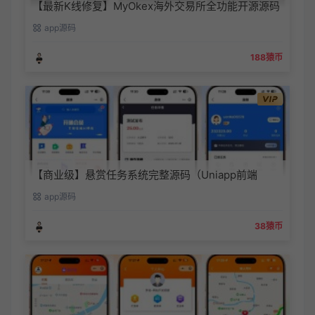
【最新K线修复】MyOkex海外交易所全功能开源源码
（多语言版）
app源码
188猿币
【商业级】悬赏任务系统完整源码（Uniapp前端
+PHP后端）| 三级分销+联盟收益+会员体系
app源码
38猿币