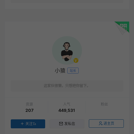
小猿
站长
这家伙很懒，只想把你留下。
资源
人气
粉丝
207
449,531
进主页
关注Ta
发私信