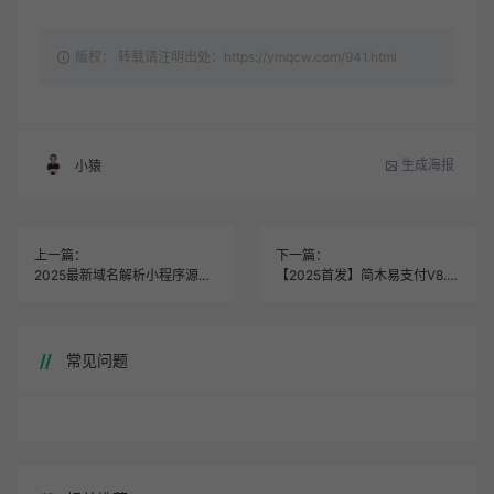
版权： 转载请注明出处：https://ymqcw.com/941.html
生成海报
小猿
上一篇：
下一篇：
2025最新域名解析小程序源码|Uniapp前端+FastAdmin后端|支持腾讯云/阿里云全自动解析
【2025首发】简木易支付V8.0 TP8+Vue3全栈方案 | 高防过滤插件
常见问题