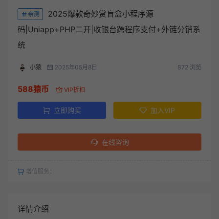
2025爆款奇妙赏盲盒小程序源
亲测
码|Uniapp+PHP二开|收银台跨程序支付+外链分销系
统
小猿
2025年05月8日
872 浏览
588猿币
VIP折扣
立即购买
加入VIP
在线咨询
增值服务：
详情介绍