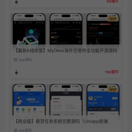
88猿币
【最新K线修复】MyOkex海外交易所全功能开源源码
（多语言版）
app源码
188猿币
【商业级】悬赏任务系统完整源码（Uniapp前端
+PHP后端）| 三级分销+联盟收益+会员体系
app源码