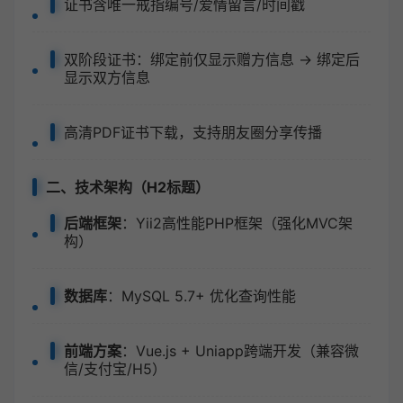
证书含唯一戒指编号/爱情留言/时间戳
双阶段证书：绑定前仅显示赠方信息 → 绑定后
显示双方信息
高清PDF证书下载，支持朋友圈分享传播
二、技术架构（H2标题）
后端框架
：Yii2高性能PHP框架（强化MVC架
构）
数据库
：MySQL 5.7+ 优化查询性能
前端方案
：Vue.js + Uniapp跨端开发（兼容微
信/支付宝/H5）