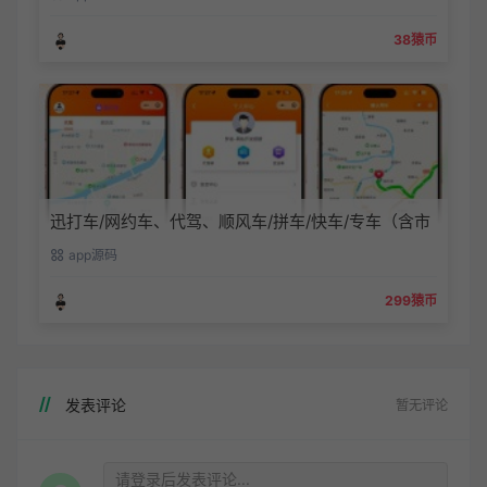
38猿币
迅打车/网约车、代驾、顺风车/拼车/快车/专车（含市
内和城际）、货运(小程序、APP（安卓/苹果）、公众
app源码
号、H5网页)
299猿币
发表评论
暂无评论