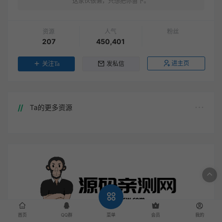
这家伙很懒，只想把你留下。
资源
人气
粉丝
207
450,401
进主页
关注Ta
发私信
Ta的更多资源
首页
QQ群
会员
我的
菜单
扫一扫添加站长微信