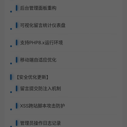
后台管理面板重构
可视化留言统计仪表盘
支持PHP8.x运行环境
移动端自适应优化
【安全优化更新】
留言提交防注入机制
XSS跨站脚本攻击防护
管理员操作日志记录