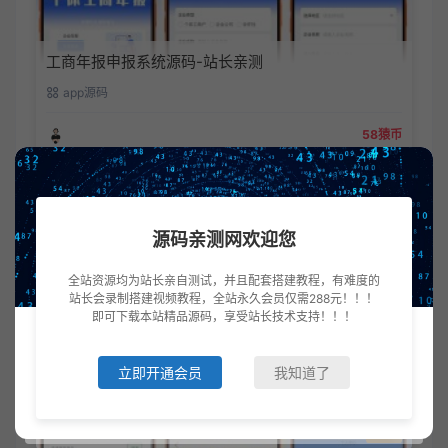
工商年报申报系统源码-站长亲测
app源码
58猿币
源码亲测网欢迎您
全站资源均为站长亲自测试，并且配套搭建教程，有难度的
站长会录制搭建视频教程，全站永久会员仅需288元！！！
2026马年新版测算系统源码（全开源修复版）
即可下载本站精品源码，享受站长技术支持！！！
h5源码
立即开通会员
我知道了
58猿币