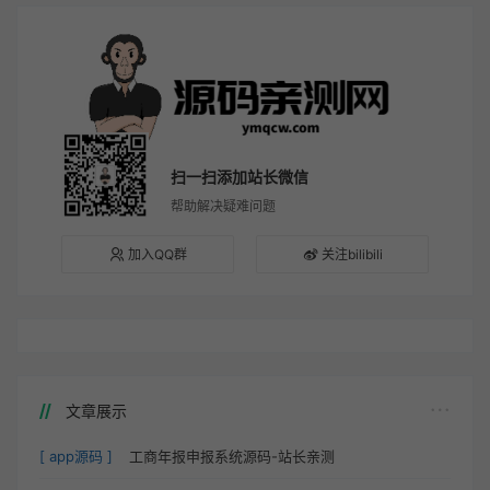
扫一扫添加站长微信
帮助解决疑难问题
加入QQ群
关注bilibili
文章展示
[ app源码 ]
工商年报申报系统源码-站长亲测