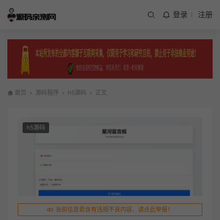
登录
注册
首页
源码程序
h5源码
正文
h5源码
当前信息若含有违规不良内容，请点此举报！