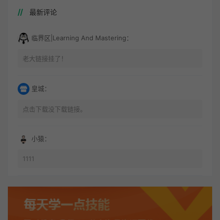
最新评论
临界区|Learning And Mastering：
老大链接挂了！
皇城：
点击下载没下载链接。
小猿：
1111