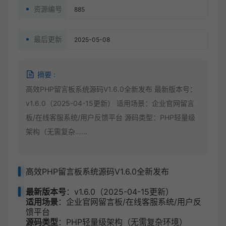
资源编号
885
最后更新
2025-05-08
摘要 :
高效PHP留言板系统源码V1.6.0全新发布 最新版本号：
v1.6.0（2025-04-15更新） 适用场景：企业官网留言
板/在线客服系统/用户反馈平台 源码类型：PHP轻量级
架构（无需复杂……
高效PHP留言板系统源码V1.6.0全新发布
最新版本号
：v1.6.0（2025-04-15更新）
适用场景
：企业官网留言板/在线客服系统/用户反
馈平台
源码类型
：PHP轻量级架构（无需复杂环境）