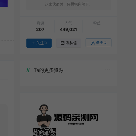
这家伙很懒，只想把你留下。
资源
人气
粉丝
207
449,021
进主页
关注Ta
发私信
Ta的更多资源
，