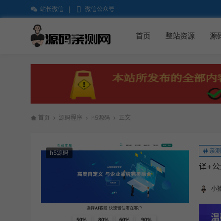
站长微信
微信公众号
首页
整站资源
源
首页
源码程序
h5源码
正文
亲测
h5源码
译+
小
温