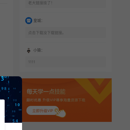
老大链接挂了！
皇城：
点击下载没下载链接。
小猿：
1111
立即升级VIP