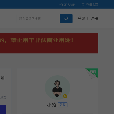
加入VIP
充值余额
登录
注册
+翻
8 浏览
小猿
站长