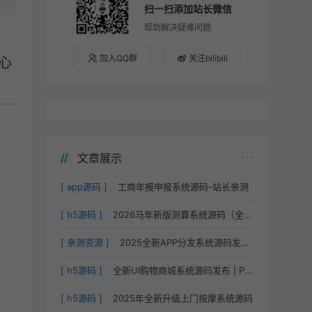
扫一扫添加站长微信
帮助解决疑难问题
加入QQ群
关注bilibili
心
文章展示
[ app源码 ]
工商年报申报系统源码-站长亲测
[ h5源码 ]
2026马年新版测算系统源码（全开源修复版）
[ 亲测资源 ]
2025全新APP分发系统源码发布 | 免签封装| 服务器直签 |
[ h5源码 ]
全新UI购物商城系统源码发布 | PHP + 易支付 | 账号密码注册
[ h5源码 ]
2025年全新升级上门按摩系统源码