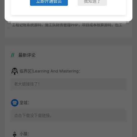
立即开通会员
我知道了
源码拼团
包工头账务系统
项目成本核算源码
施工队财务管理PHP
工程记账系统源码
工程记账系统源码，施工队财务管理PHP，项目成本核算源码，包工
头账务系统
最新评论
临界区|Learning And Mastering：
老大链接挂了！
皇城：
点击下载没下载链接。
小猿：